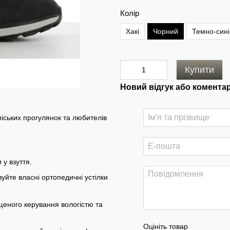
Колір
Хакі
Чорний
Темно-сині
Купити
Новий відгук або комента
іських прогулянок та любителів
у взуття.
уйте власні ортопедичні устілки
щеного керування вологістю та
Оцініть товар