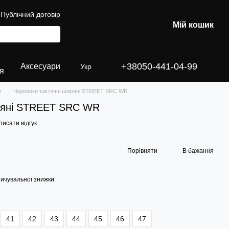
Публічний договір
Мій кошик
+38050-441-04-99
Аксесуари
Укр
я
я
Черевики тактичні шкіряні STREET SRC WR
іряні STREET SRC WR
исати відгук
Порівняти
В бажання
ичувальної знижки
41
42
43
44
45
46
47