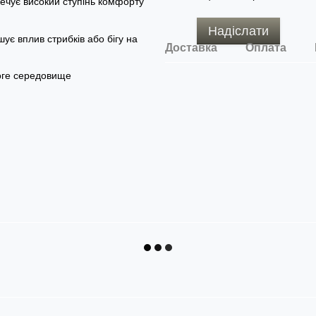
ечує високий ступінь комфорту
Надіслати
ує вплив стрибків або бігу на
Доставка
Оплата
логе середовище