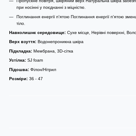
Пропускне повітря, шкіряний верх Натуральна шкіра забезп
при носінні у поєднанні з міцністю.
Поглинання енергії п'ятою Поглинання енергії п'ятою зменш
тіло.
Навколишнє середовище:
Сухе місце, Нерівні поверхні, Во
Верх взуття:
Водонепроникна шкіра
Підкладка:
Мембрана, 3D-сітка
Устілка:
SJ foam
Підошва:
Філон/Нітрил
Розміри:
36 - 47