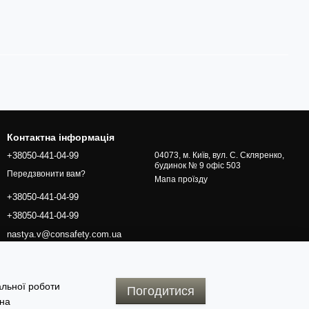
Контактна інформація
+38050-441-04-99
04073, м. Київ, вул. С. Скляренко,
будинок № 9 офіс 503
Передзвонити вам?
Мапа проїзду
+38050-441-04-99
+38050-441-04-99
nastya.v@consafety.com.ua
альної роботи
Погодитися
 на