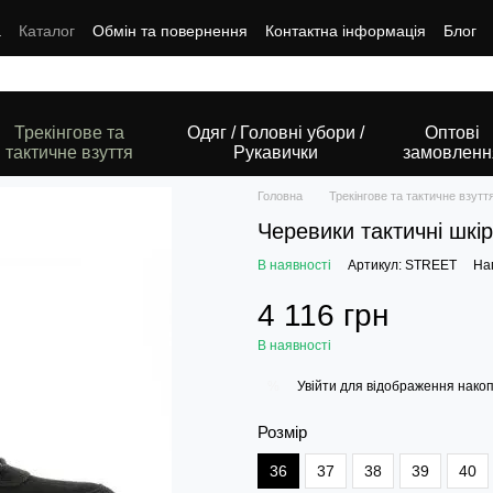
а
Каталог
Обмін та повернення
Контактна інформація
Блог
Трекінгове та
Одяг / Головні убори /
Оптові
тактичне взуття
Рукавички
замовленн
Головна
Трекінгове та тактичне взутт
Черевики тактичні шк
В наявності
Артикул: STREET
Нап
4 116 грн
В наявності
Увійти
для відображення накоп
%
Розмір
36
37
38
39
40