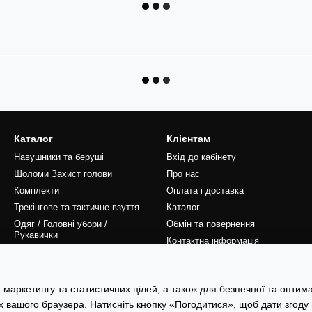
Каталог
Клієнтам
Навушники та беруші
Вхід до кабінету
Шоломи Захист голови
Про нас
Комплекти
Оплата і доставка
Трекінгове та тактичне взуття
Каталог
Одяг / Головні убори /
Обмін та повернення
Рукавички
Контактна інформація
Оптові замовлення
Блог
Аксесуари
Публічний договір
 маркетингу та статистичних цілей, а також для безпечної та оптим
Сертифікати
х вашого браузера. Натисніть кнопку «Погодитися», щоб дати згоду