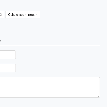
й
Світло-коричневий
р