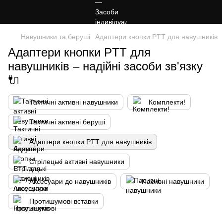
Навушники та беруші
Адаптери кнопки PTT для навушників
Адаптери кнопки PTT для
навушників – надійні засоби зв'язку
🔌
Тактичні активні навушники
Комплекти!
Тактичні активні беруші
Адаптери кнопки PTT для навушників
Стрілецькі активні навушники
Аксесуари до навушників
Пасивні навушники
Протишумові вставки