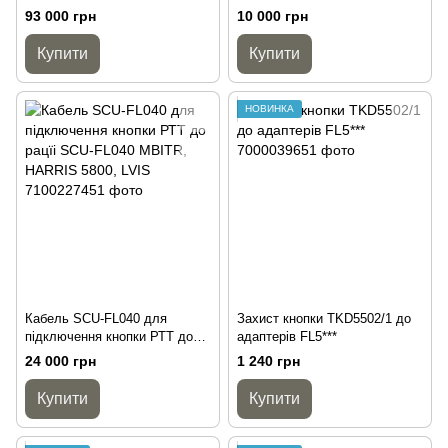
Unit
RCU-300EU/1
93 000 грн
10 000 грн
Купити
Купити
НОВИНКА
Кабель SCU-FL040 для
Захист кнопки TKD5502/1 до
підключення кнопки РТТ до
адаптерів FL5***
рацїі SCU-FL040 MBITR,
24 000 грн
1 240 грн
HARRIS 5800, LVIS
Купити
Купити