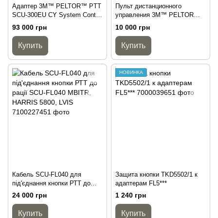
Адаптер 3M™ PELTOR™ PTT
Пульт дистанционного
SCU-300EU CY System Control
управления 3M™ PELTOR™
Unit
RCU-300EU/1
93 000 грн
10 000 грн
Купить
Купить
НОВИНКА
Кабель SCU-FL040 для
Защита кнопки TKD5502/1 к
під'єднання кнопки РТТ до
адаптерам FL5***
рації SCU-FL040 MBITR,
24 000 грн
1 240 грн
HARRIS 5800, LVIS
Купить
Купить