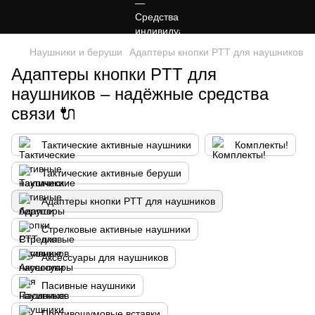
Наушники и беруши
Адаптеры кнопки PTT для наушников
Адаптеры кнопки PTT для
наушников – надёжные средства
связи 🔌
Тактические активные наушники
Комплекты!
Тактические активные беруши
Адаптеры кнопки PTT для наушников
Стрелковые активные наушники
Аксессуары для наушников
Пасивные наушники
Противошумовые вставки