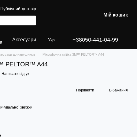
Публічний договір
Мій кошик
+38050-441-04-99
Аксесуари
Укр
я
сесуари до навушників
Мікрофонна стійка 3M™ PELTOR™ A44
M™ PELTOR™ A44
Написати відгук
Порівняти
В бажання
ичувальної знижки
р