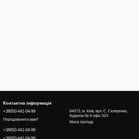
Контактна інформація
+38050-441-04-99
04073, м. Київ, вул. С. Скляренко,
будинок № 9 офіс 503
Передзвонити вам?
Мапа проїзду
+38050-441-04-99
+38050-441-04-99