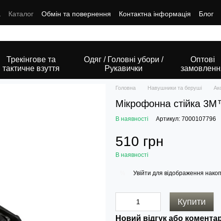
а
Каталог
Обмін та повернення
Контактна інформація
Блог
Трекінгове та
Одяг / Головні убори /
Оптові
тактичне взуття
Рукавички
замовленн
Головна
Навушники та беруші
Ак
Мікрофонна стійка 3
В наявності
Артикул: 7000107796
510 грн
В наявності
Увійти
для відображення накоп
%
Купити
Новий відгук або комента