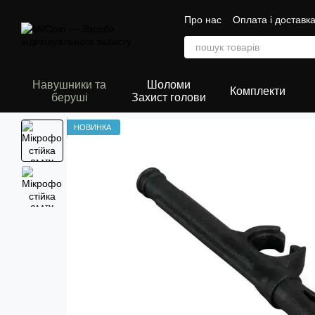
Перейти до основного контенту
Про нас
Оплата і доставк
Сертифікати
Навушники та
Шоломи
Комплекти
беруші
Захист голови
НОВИНКА