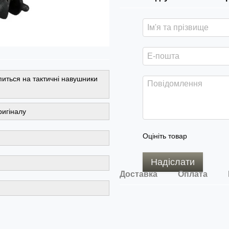
питься на тактичні навушники
ригіналу
Оцініть товар
Надіслати
Доставка
Оплата