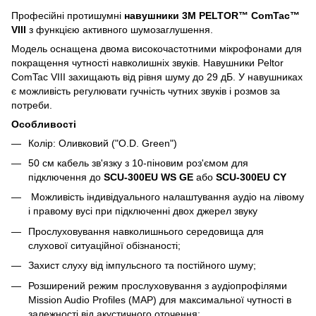
Професійні протишумні
навушники 3M PELTOR™ ComTac™
VIII
з функцією активного шумозаглушення.
Модель оснащена двома високочастотними мікрофонами для
покращення чутності навколишніх звуків. Навушники Peltor
ComTac VIII захищають від рівня шуму до 29 дБ. У навушниках
є можливість регулювати гучність чутних звуків і розмов за
потреби.
Особливості
Колір: Оливковий ("O.D. Green")
50 см кабель зв'язку з 10-піновим роз'ємом для
підключення до
SCU-300EU WS GE
або
SCU-300EU CY
Можливість індивідуального налаштування аудіо на лівому
і правому вусі при підключенні двох джерел звуку
Прослуховування навколишнього середовища для
слухової ситуаційної обізнаності;
Захист слуху від імпульсного та постійного шуму;
Розширений режим прослуховування з аудіопрофілями
Mission Audio Profiles (MAP) для максимальної чутності в
залежності від акустичного оточення;