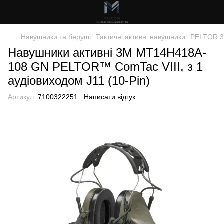
Навушники та беруші
Тактичні активні навушники
PELTOR 3
Навушники активні 3M MT14H418A-
108 GN PELTOR™ ComTac VIII, з 1
аудіовиходом J11 (10-Pin)
Артикул:
7100322251
Написати відгук