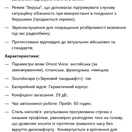
Режим "беруші", що допомагає підтримувати слухову
ситуаційну обізнаність при використанні в поєднанні з
берушами (продаються окремо);
Звукозаглушення для покращення розбірливості мовлення
під час радіообміну;
Протестовано відповідно до актуальних військових та
стандартів;
Характеристики:
Параметри мови Ghost Voice: англійська (за
замовчуванням), іспанська, французька, німецька
Soundscape («Звуковий ландшафт»): так
Батарейний відсік: Герметичний корпус.
Коефіцієнт загасання: 29 дБ;
Час автономної роботи: Прибл. 50 годин;
Стиль наголів'я: регульована прогумована стрічка з
низьким профілем, рівномірно розподіляє тиск на голову,
що дозволяє носити їх протягом тривалого часу без
відчуття дискомфорту. Конвертується в кріплення для