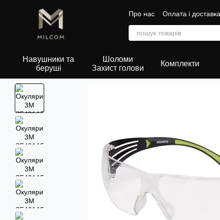
Перейти до основного контенту
Про нас
Оплата і доставк
Сертифікати
Навушники та
Шоломи
Комплекти
беруші
Захист голови