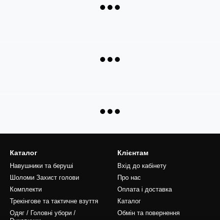
Каталог
Клієнтам
Навушники та беруші
Вхід до кабінету
Шоломи Захист голови
Про нас
Комплекти
Оплата і доставка
Трекінгове та тактичне взуття
Каталог
Одяг / Головні убори /
Обмін та повернення