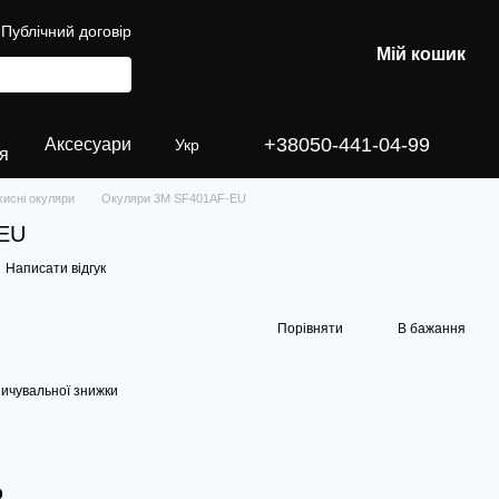
Публічний договір
Мій кошик
+38050-441-04-99
Аксесуари
Укр
я
хисні окуляри
Окуляри 3М SF401AF-EU
-EU
Написати відгук
Порівняти
В бажання
ичувальної знижки
р