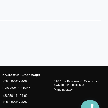
Контактна інформація
+38050-441-04-99
04073, м. Київ, вул. С. Скляренко,
будинок № 9 офіс 503
Передзвонити вам?
Мапа проїзду
+38050-441-04-99
+38050-441-04-99