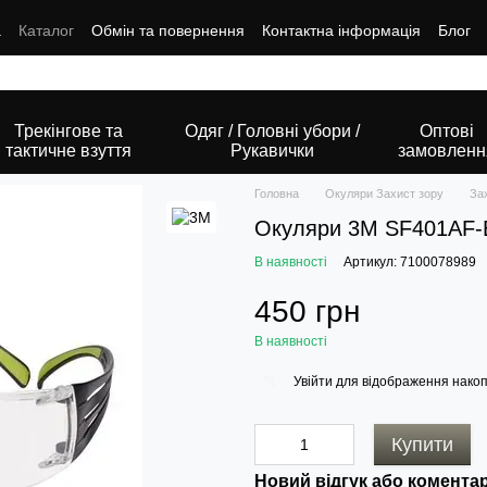
а
Каталог
Обмін та повернення
Контактна інформація
Блог
Трекінгове та
Одяг / Головні убори /
Оптові
тактичне взуття
Рукавички
замовленн
Головна
Окуляри Захист зору
За
Окуляри 3М SF401AF
В наявності
Артикул: 7100078989
450 грн
В наявності
Увійти
для відображення накоп
%
Купити
Новий відгук або комента