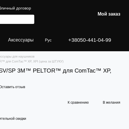
бличный договор
Мой заказ
+38050-441-04-99
Аксессуары
Рус
ессуары для наушников
R™ для ComTac™ XP, XPI (цена за ШТУКУ)
9 SV/SP 3M™ PELTOR™ для ComTac™ XP,
Оставить отзыв
К сравнению
В желания
тельной скидки