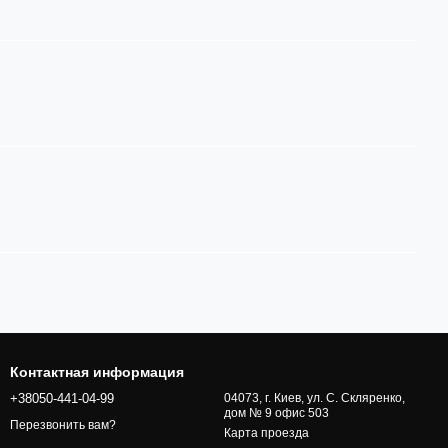
Контактная информация
+38050-441-04-99
04073, г. Киев, ул. С. Скляренко,
дом № 9 офис 503
Перезвонить вам?
Карта проезда