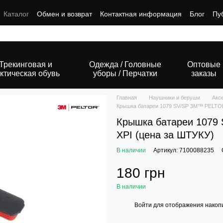
Каталог
Обмен и возврат
Контактная информация
Блог
Пу
Трекинговая и
Одежда / Головные
Оптовые
ктическая обувь
уборы / Перчатки
заказы
Главная
Наушники и беруши
Акс
Крышка батареи 1079 SV/SP 3M™ PELTO
Крышка батареи 107
XPI (цена за ШТУКУ)
В наличии
Артикул: 7100088235
180 грн
В наличии
Войти
для отображения накопи
%