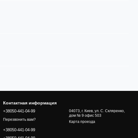
Контактная информация
+38050-441-04-99
04073, г. Киев, ул. С. Скляренко,
дом № 9 офис 503
Перезвонить вам?
Карта проезда
+38050-441-04-99