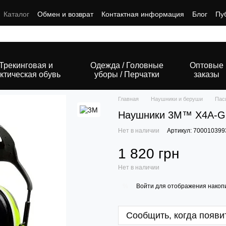
Каталог
Обмен и возврат
Контактная информация
Блог
Пу
Трекинговая и
Одежда / Головные
Оптовые
ктическая обувь
уборы / Перчатки
заказы
Главная
Наушники и беруши
Пас
Наушники 3M™ X4A-GB
Нет в наличии
Артикул: 700010399
1 820 грн
Нет в наличии
Войти
для отображения накопи
%
Сообщить, когда появи