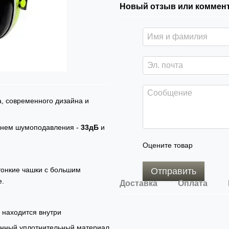
Новый отзыв или коммен
, современного дизайна и
внем шумоподавления -
33дБ
и
Оцените товар
тонкие чашки с большим
Отправить
е.
Доставка
Оплата
 находится внутри
енный уплотнительный материал