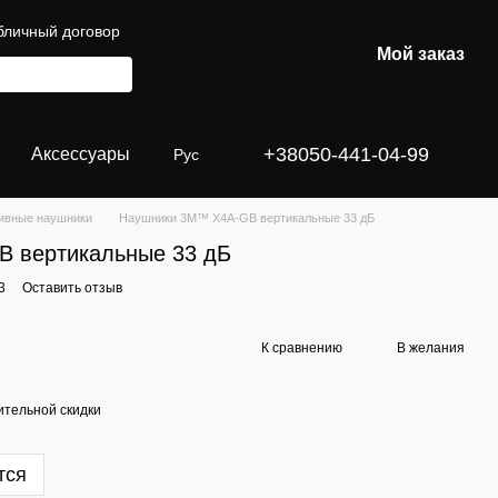
бличный договор
Мой заказ
+38050-441-04-99
Аксессуары
Рус
ивные наушники
Наушники 3M™ X4A-GB вертикальные 33 дБ
 вертикальные 33 дБ
3
Оставить отзыв
К сравнению
В желания
тельной скидки
тся