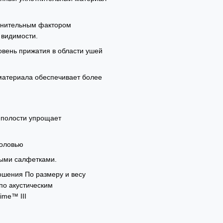
олнительным фактором
 видимости.
вень прижатия в области ушей
материала обеспечивает более
 полости упрощает
головью
выми салфетками.
ошения По размеру и весу
по акустическим
ime™ III