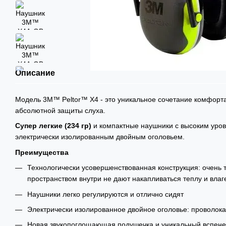
Описание
Модель 3М™ Peltor™ X4 - это уникальное сочетание комфорта
абсолютной защиты слуха.
Супер легкие (234 гр)
и компактные наушники с высоким уро
электрически изолированным двойным оголовьем.
Преимущества
Технологически усовершенствованная конструкция: очень 
пространством внутри не дают накапливаться теплу и влаг
Наушники легко регулируются и отлично сидят
Электрически изолированное двойное оголовье: проволока
Новая звукопоглощающая подушечка и уникальный вспен