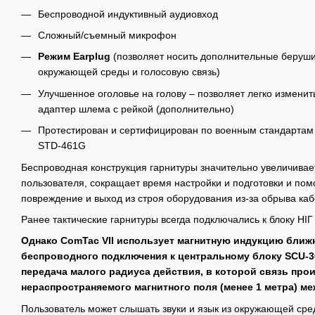
Беспроводной индуктивный аудиовход
Сложный/съемный микрофон
Режим Earplug
(позволяет носить дополнительные беруш
окружающей среды и голосовую связь)
Улучшенное оголовье на голову – позволяет легко изменит
адаптер шлема с рейкой (дополнительно)
Протестирован и сертифицирован по военным стандартам 
STD-461G
Беспроводная конструкция гарнитуры значительно увеличива
пользователя, сокращает время настройки и подготовки и пом
повреждение и выход из строя оборудования из-за обрыва каб
Ранее тактические гарнитуры всегда подключались к блоку НІГ
Однако ComTac VII использует магнитную индукцию ближн
беспроводного подключения к центральному блоку SCU-30
передача малого радиуса действия, в которой связь про
нераспространяемого магнитного поля (менее 1 метра) м
Пользователь может слышать звуки и язык из окружающей сре