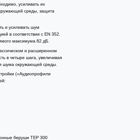
ходимо, усиливать их
окружающей среды, защита
ть и усиливать шум
ей в соответствии с EN 352.
имого максимума 82 дБ.
лассическом и расширенном
ть в четыре шага, увеличивая
ия шума окружающей среды.
стройки («Аудиопрофили
ей:
ронные беруши TEP 300