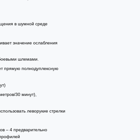
бщения в шумной среде
чивает значение ослабления
 боевыми шлемами.
вает прямую полнодуплексную
ут)
етров/30 минут),
использовать леворукие стрелки
в – 4 предварительно
 профилей