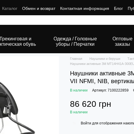
Каталог
Обмен и возврат
Контактная информация
Блог
Пу
Трекинговая и
Одежда / Головные
Оптовые
ктическая обувь
уборы / Перчатки
заказы
Главная
Наушники и беруши
Так
Наушники активные 3M MT14H41A-300EU
Наушники активные 
VII NFMI, NIB, вертик
В наличии
Артикул: 7100222859
86 620 грн
В наличии
Войти
для отображения накопи
%