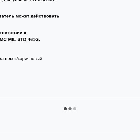
ватель может действовать
тветствии с
MC-MIL-STD-461G.
уха песок/коричневый