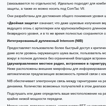
(заказываются по отдельности). Идеально подходят для комб
защиты, а также их можно носить под ComTac VII.
Они разработаны для достижения общего понижения уровня ш
«Двойная защита»
означает, что даже шумовые излучения ве
ведущего огонь с артиллерии или крупнокалиберного длинном
безвредного уровня, и в то же время полностью сохраняется 
Интегрированный дуплексный Intercom (NIB)
Предоставляет пользователю более быстрый доступ к критиче
даже если уровень окружающего шума высок, пользователь мо
вокруг в полном дуплексе без ограничений благодаря встрое
(двунаправленное местное радио, встроенное в гарнитур
Ниже расположены внешние микрофоны для информирования
автоматически предлагающие возможность прямой связи с ком
NIB обеспечивает электронную связь между гарнитурами на ра
динамика. Количество возможных получателей в этом диапазо
Подслушать или даже определить ваше местоположение на ра
крайне низкой мощности передачи.
Можно начать передачу голоса, нажав кнопку PTT на гарнитуре