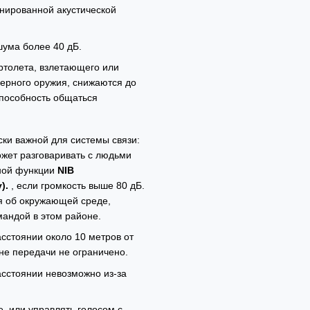
инированной акустической
ума более 40 дБ.
ртолета, взлетающего или
ерного оружия, снижаются до
способность общаться
ски важной для системы связи:
жет разговаривать с людьми
нной функции
NIB
у).
, если громкость выше 80 дБ.
 об окружающей среде,
андой в этом районе.
сстоянии около 10 метров от
не передачи не ограничено.
сстоянии невозможно из-за
, или управлять голосом с