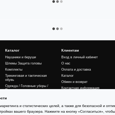
Каталог
Клиентам
Наушники и беруши
Вход в личный кабинет
Шлемы Защита головы
О нас
Комплекты
Оплата и доставка
Трекинговая и тактическая
Каталог
обувь
Обмен и возврат
Одежда / Головные уборы /
Контактная информация
Перчатки
Блог
Оптовые заказы
ости
Публичный договор
Аксессуары
маркетинга и статистических целей, а также для безопасной и опт
Сертификаты
тройках вашего браузера. Нажмите на кнопку «Согласиться», чтобы