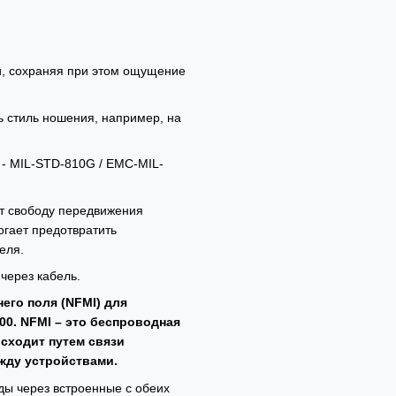
и, сохраняя при этом ощущение
ь стиль ношения, например, на
- MIL-STD-810G / EMC-MIL-
ет свободу передвижения
огает предотвратить
еля.
 через кабель.
его поля (NFMI) для
0. NFMI – это беспроводная
исходит путем связи
ежду устройствами.
ды через встроенные с обеих