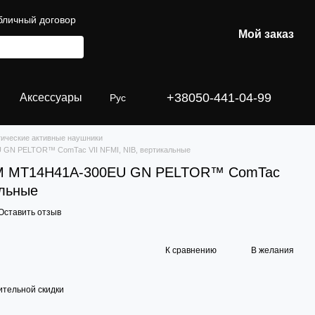
бличный договор
Мой заказ
+38050-441-04-99
Аксессуары
Рус
тические активные наушники
 GN PELTOR™ ComTac VII NFMI, NIB, вертикальные
3M MT14H41A-300EU GN PELTOR™ ComTac
альные
Оставить отзыв
К сравнению
В желания
тельной скидки