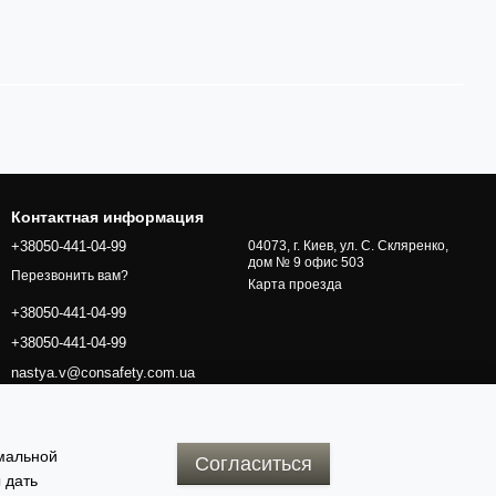
Контактная информация
+38050-441-04-99
04073, г. Киев, ул. С. Скляренко,
дом № 9 офис 503
Перезвонить вам?
Карта проезда
+38050-441-04-99
+38050-441-04-99
nastya.v@consafety.com.ua
имальной
Согласиться
 дать