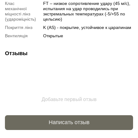
Клас
FT – низкое сопротивление удару (45 м/с),
механічної
испытания на удар проводились при
міцності лінз
экстремальных температурах (-5/+55 по
(удароміцність)
цельсию)
Покриття лінз
K (AS) - покрытие, устойчивое к царапинам
Вентиляція
Открытые
Отзывы
Добавьте первый отзыв
Написать отзыв