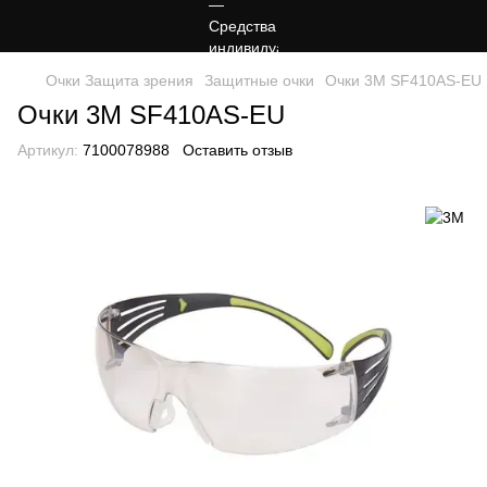
Очки Защита зрения
Защитные очки
Очки 3М SF410AS-EU
Очки 3М SF410AS-EU
Артикул:
7100078988
Оставить отзыв