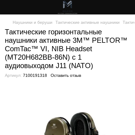
Наушники и беруши
Тактические активные наушники
Такти
Тактические горизонтальные
наушники активные 3M™ PELTOR™
ComTac™ VI, NIB Headset
(MT20H682BB-86N) с 1
аудиовыходом J11 (NATO)
Артикул:
7100191318
Оставить отзыв