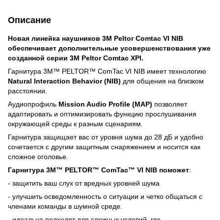
Описание
Новая линейка наушников 3M Peltor Comtac VI NIB
обеспечивает дополнительные усовершенствования уже
созданной серии 3M Peltor Comtac XPI.
Гарнитура 3M™ PELTOR™ ComTac VI NIB имеет технологию
Natural Interaction Behavior (NIB)
для общения на близком
расстоянии.
Аудиопрофиль
Mission Audio Profile (MAP)
позволяет
адаптировать и оптимизировать функцию прослушивания
окружающей среды к разным сценариям.
Гарнитура защищает вас от уровня шума до 28 дБ и удобно
сочетается с другим защитным снаряжением и носится как
сложное оголовье.
Гарнитура 3M™ PELTOR™ ComTac™ VI NIB поможет
:
- защитить ваш слух от вредных уровней шума
- улучшить осведомленность о ситуации и четко общаться с
членами команды в шумной среде.
- идеально подходят для сложных условий, где