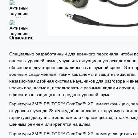
Описание
Специально разработанный для военного персонала, чтобы п
опасных уровней шума, улучшить ситуационную осведомленн
обеспечить двустороннюю радиосвязь в шумной среде. Этот п
военным снаряжением, таким как шлемы и защитные жилеты. 
независимая двойная система наушников для разговора и вне
носить под шлемом, использовать с разными видами оружия, н
эффективно защищать от вредных уровней шума.
Гарнитуры 3M™ PELTOR™ ComTac™ XPI имеют функцию, зави
от уровня шума до 28 дБ и удобно подходят к другому защит
гарнитуры доступны в зеленом или черном цветах, а также мо
шейным ремнем или крепятся на шлем.
Гарнитуры 3M™ PELTOR™ ComTac™ XPI помогут защитить ваш