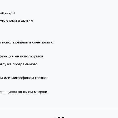
ситуации
жилетами и другим
 использовании в сочетании с
функция не используется
агрузке программного
ом или микрофоном костной
крепящиеся на шлем модели.