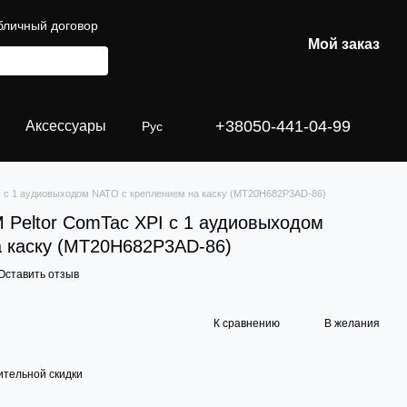
бличный договор
Мой заказ
+38050-441-04-99
Аксессуары
Рус
I с 1 аудиовыходом NATO с креплением на каску (MT20H682P3AD-86)
 Peltor ComTac XPI с 1 аудиовыходом
 каску (MT20H682P3AD-86)
Оставить отзыв
К сравнению
В желания
тельной скидки