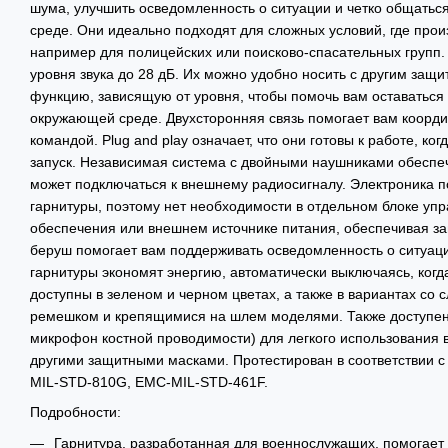
шума, улучшить осведомленность о ситуации и четко общатьс
среде. Они идеально подходят для сложных условий, где прои
например для полицейских или поисково-спасательных групп
уровня звука до 28 дБ. Их можно удобно носить с другим за
функцию, зависящую от уровня, чтобы помочь вам оставаться 
окружающей среде. Двухсторонняя связь помогает вам коорди
командой. Plug and play означает, что они готовы к работе, ко
запуск. Независимая система с двойными наушниками обеспеч
может подключаться к внешнему радиосигналу. Электроника п
гарнитуры, поэтому нет необходимости в отдельном блоке упр
обеспечения или внешнем источнике питания, обеспечивая за
беруш помогает вам поддерживать осведомленность о ситуаци
гарнитуры экономят энергию, автоматически выключаясь, когд
доступны в зеленом и черном цветах, а также в вариантах со
ремешком и крепящимися на шлем моделями. Также доступе
микрофон костной проводимости) для легкого использования в
другими защитными масками. Протестирован в соответствии 
MIL-STD-810G, EMC-MIL-STD-461F.
Подробности:
Гарнитура, разработанная для военнослужащих, помогает