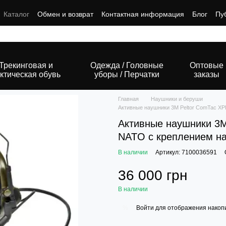
Каталог
Обмен и возврат
Контактная информация
Блог
Пу
Трекинговая и
Одежда / Головные
Оптовые
ктическая обувь
уборы / Перчатки
заказы
Главная
Наушники и беруши
Активные наушники 3M Peltor ComTac XP
Активные наушники 3M
NATO с креплением на
В наличии
Артикул: 7100036591
36 000 грн
В наличии
Войти
для отображения накопи
%