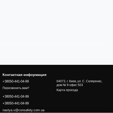
Контактная информация
+38050-441-04-99
04073, г. Киев, ул. С. Скляренко,
дом № 9 офис 503
Перезвонить вам?
Карта проезда
+38050-441-04-99
+38050-441-04-99
nastya.v@consafety.com.ua