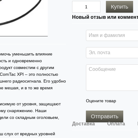
Купить
Новый отзыв или коммен
омочь уменьшить влияние
ость и одновременно
родукт совместим с другим
ComTac XPI – это полностью
шнего радиосигнала. Его удобно
е мешая, и в то же время
Оцените товар
симую от уровня, защищают
ному снаряжению. Наши
Отправить
дели со складным оголовьем,
Доставка
Оплата
 слух от вредных уровней