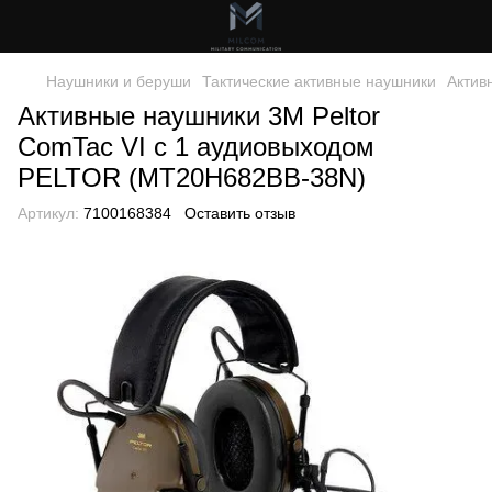
Наушники и беруши
Тактические активные наушники
Актив
Активные наушники 3M Peltor
ComTac VI с 1 аудиовыходом
PELTOR (MT20H682BB-38N)
Артикул:
7100168384
Оставить отзыв