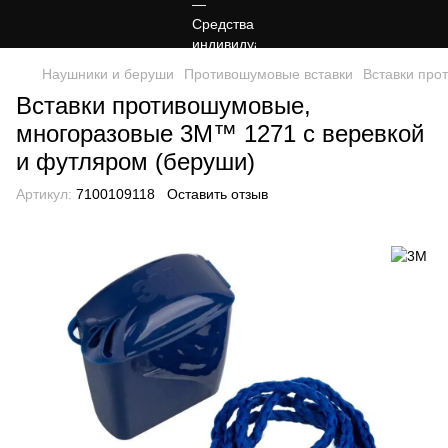
Наушники и беруши
Противошумовые вставки
Вставки про
Вставки противошумовые,
многоразовые 3M™ 1271 с веревкой
и футляром (беруши)
Артикул:
7100109118
Оставить отзыв