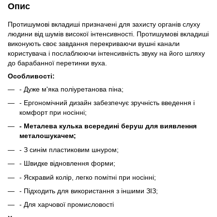
Опис
Протишумові вкладиші призначені для захисту органів слуху
людини від шумів високої інтенсивності. Протишумові вкладиші
виконують своє завдання перекриваючи вушні канали
користувача і послаблюючи інтенсивність звуку на його шляху
до барабанної перетинки вуха.
Особливості:
- Дуже м'яка поліуретанова піна;
- Ергономічний дизайн забезпечує зручність введення і
комфорт при носінні;
- Металева кулька всередині беруш для виявлення
металошукачем;
- З синім пластиковим шнуром;
- Швидке відновлення форми;
- Яскравий колір, легко помітні при носінні;
- Підходить для використання з іншими ЗІЗ;
- Для харчової промисловості