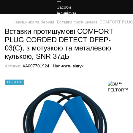
Навушники та беруші
Вставки протишумові COMFORT PLUG 
Вставки протишумові COMFORT
PLUG CORDED DETECT DFEP-
03(C), з мотузкою та металевою
кулькою, SNR 37дБ
Артикул:
XA007701924
Написати відгук
НОВИНКА