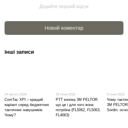
Додайте перший відгук
Новий коментар
Інші записи
24 лютого 2026
29 січня 2026
8 січня 2026
ComTac XPI – кращий
PTT кнопка 3M PELTOR:
Чому такти
варіант серед бюджетних
що це і для чого вона
3M PELTOR 
тактичних навушників.
потрібна (FL5062, FL5063,
Sordin: осно
Чому?
FL4063)