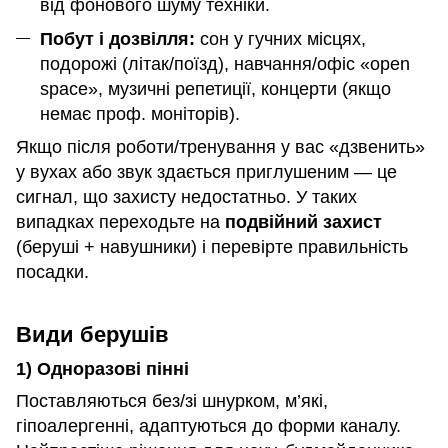
від фонового шуму техніки.
Побут і дозвілля:
сон у гучних місцях,
подорожі (літак/поїзд), навчання/офіс «open
space», музичні репетиції, концерти (якщо
немає проф. моніторів).
Якщо після роботи/тренування у вас «дзвенить»
у вухах або звук здається приглушеним — це
сигнал, що захисту недостатньо. У таких
випадках переходьте на
подвійний захист
(беруші + навушники) і перевірте правильність
посадки.
Види берушів
1) Одноразові пінні
Поставляються без/зі шнурком, м’які,
гіпоалергенні, адаптуються до форми каналу.