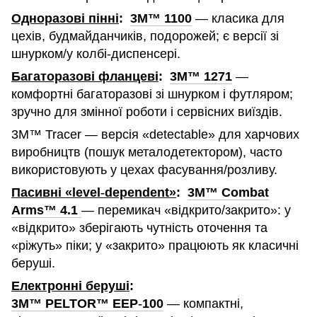
Одноразові пінні
:
3M™ 1100
— класика для
цехів, будмайданчиків, подорожей; є версії зі
шнурком/у колбі
‑
диспенсері.
Багаторазові фланцеві
:
3M™ 1271
—
комфортні багаторазові зі шнурком і футляром;
зручно для змінної роботи і сервісних виїздів.
3M™ Tracer — версія «detectable» для харчових
виробництв (пошук металодетектором), часто
використовують у цехах фасування/розливу.
Пасивні «level
‑
dependent»
:
3M™ Combat
Arms™ 4.1
— перемикач «відкрито/закрито»: у
«відкрито» зберігають чутність оточення та
«ріжуть» піки; у «закрито» працюють як класичні
беруші.
Електронні беруші
:
3M™ PELTOR™ EEP
‑
100
— компактні,