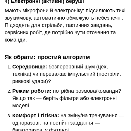
4) Електронні (активні) беруші
Мають мікрофони й електроніку: підсилюють тихі
звуки/мову, автоматично обмежують небезпечні.
Підходять для стрільби, тактичних завдань,
сервісних робіт, де потрібно чути оточення та
команди.
Як обрати: простий алгоритм
Середовище:
безперервний шум (цех,
техніка) чи переважає імпульсний (постріли,
ривкові удари)?
Режим роботи:
потрібна розмова/команди?
Якщо так — беріть фільтри або електронні
моделі.
Комфорт і гігієна:
на зміну/на тренування —
одноразові; на постійні завдання —
багаторазові у футлярі.