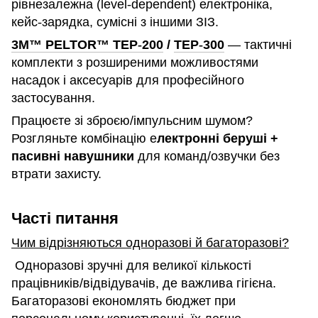
рівнезалежна (level
‑
dependent) електроніка,
кейс
‑
зарядка, сумісні з іншими ЗІЗ.
3M™ PELTOR™ TEP
‑
200
/
TEP
‑
300
— тактичні
комплекти з розширеними можливостями
насадок і аксесуарів для професійного
застосування.
Працюєте зі зброєю/імпульсним шумом?
Розгляньте комбінацію е
лектронні беруші +
пасивні навушники
для команд/озвучки без
втрати захисту.
Часті питання
Чим відрізняються одноразові й багаторазові?
Одноразові зручні для великої кількості
працівників/відвідувачів, де важлива гігієна.
Багаторазові економлять бюджет при