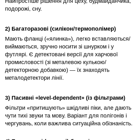
Найпростіше рішення для цеху, будмайданчика,
подорожі, сну.
2) Багаторазові (силікон/термополімер)
Мають фланці («ялинка»), легко вставляються/
виймаються, зручно носити зі шнурком і у
футлярі. Є детектовані версії для харчової
промисловості (зі металевою кулькою/
детекторною добавкою) — їх знаходять
металодетектори лінії.
3) Пасивні «level
‑
dependent» (із фільтрами)
Фільтри «притишують» шкідливі піки, але дають
чути тихі звуки та мову. Варіант для полігонів і
чергувань, коли важлива ситуаційна обізнаність.