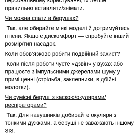
персональному користуванні, їх легше
правильно вставляти/знімати.
Чи можна спати в берушах?
Так, але обирайте м’які моделі й дотримуйтесь
гігієни. Якщо є дискомфорт — спробуйте інший
розмір/тип насадок.
Коли обов’язково робити подвійний захист?
Коли після роботи чуєте «дзвін» у вухах або
працюєте з імпульсними джерелами шуму у
приміщенні (стрільба, заклепники, відбійні
молотки).
Чи сумісні беруші з каскою/окулярами/
респіраторами?
Так. Для навушників добирайте окуляри з
тонкими дужками, а беруші не заважають іншому
ЗІЗ.