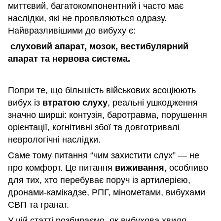
миттєвий, багатокомпонентний і часто має
наслідки, які не проявляються одразу.
Найвразливішими до вибуху є:
слуховий апарат, мозок, вестибулярний
апарат та нервова система.
Попри те, що більшість військових асоціюють
вибух із
втратою слуху
, реальні ушкодження
значно ширші: контузія, баротравма, порушення
орієнтації, когнітивні збої та довготривалі
неврологічні наслідки.
Саме тому питання “чим захистити слух” — не
про комфорт. Це питання
виживання
, особливо
для тих, хто перебуває поруч із артилерією,
дронами-камікадзе, РПГ, мінометами, вибухами
СВП та гранат.
У цій статті розбираємо, як вибухова хвиля