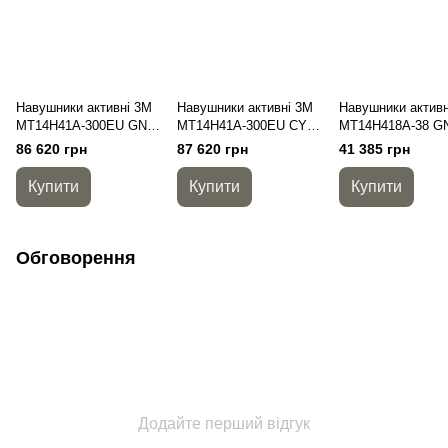
Навушники активні 3M
Навушники активні 3M
Навушники активн
MT14H41A-300EU GN
MT14H41A-300EU CY
MT14H418A-38 G
PELTOR™ ComTac VII
PELTOR™ ComTac VII,
PELTOR™ ComT
86 620 грн
87 620 грн
41 385 грн
NFMI, NIB, вертикальні
coyote brown,
VIII, зелені, 4-кон
вертикальні
(вихід PELTOR)
Купити
Купити
Купити
Обговорення
Додайте перший відгук