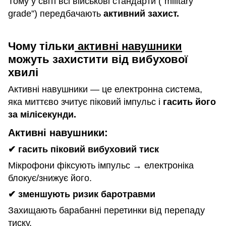
Тому у світі всі військові стандарти (“military
grade”) передбачають
активний захист.
Чому тільки
активні навушники
можуть захистити від вибухової
хвилі
Активні навушники — це електронна система,
яка миттєво зчитує піковий імпульс і
гасить його
за мілісекунди.
Активні навушники:
✔
гасить піковий вибуховий тиск
Мікрофони фіксують імпульс → електроніка
блокує/знижує його.
✔
зменшують ризик баротравми
Захищають барабанні перетинки від перепаду
тиску.