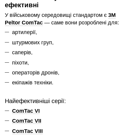
ефективні
У військовому середовищі стандартом є
3M
Peltor ComTac
— саме вони розроблені для:
артилерії,
штурмових груп,
саперів,
піхоти,
операторів дронів,
екіпажів техніки.
Найефективніші серії:
ComTac VI
ComTac VII
ComTac VIII