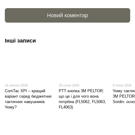
Новий коментар
Інші записи
24 лютого 2026
29 січня 2026
8 січня 2026
ComTac XPI – кращий
PTT кнопка 3M PELTOR:
Чому такти
варіант серед бюджетних
що це і для чого вона
3M PELTOR 
тактичних навушників.
потрібна (FL5062, FL5063,
Sordin: осно
Чому?
FL4063)