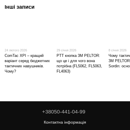
Інші записи
24 лютого 2026
29 січня 2026
8 січня 2026
ComTac XPI – кращий
PTT кнопка 3M PELTOR:
Чому такти
варіант серед бюджетних
що це і для чого вона
3M PELTOR 
тактичних навушників.
потрібна (FL5062, FL5063,
Sordin: осно
Чому?
FL4063)
+38050-441-04-99
Контактна інформація