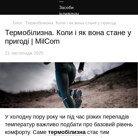
Блог
Термобілизна. Коли і як вона стане у пригоді
Термобілизна. Коли і як вона стане у
пригоді | MilCom
21 листопада 2025
У холодну пору року чи під час різких перепадів
температур важливо подбати про базовий рівень
комфорту. Саме
термобілизна
стає тим