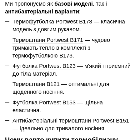
Ми пропонуємо як
базові моделі
, так і
антибактеріальні варіанти
:
Термофутболка Portwest B173
— класична
модель з довгим рукавом.
Термоштани Portwest B171
— чудово
тримають тепло в комплекті з
термофутболкою В173.
Футболка Portwest B123
— м'який і приємний
до тіла матеріал.
Термоштани B121 — оптимальні для
щоденного носіння.
Футболка Portwest B153 — щільна і
еластична.
Антибактеріальні термоштани Portwest B151
— ідеально для тривалого носіння.
Чому варто купити термобілизну