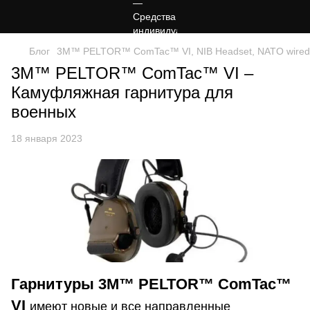
Блог
3M™ PELTOR™ ComTac™ VI, NIB Headset, NATO wired,
3M™ PELTOR™ ComTac™ VI –
Камуфляжная гарнитура для
военных
18 января 2023
Гарнитуры 3M™ PELTOR™ ComTac™
VI
имеют новые и все направленные