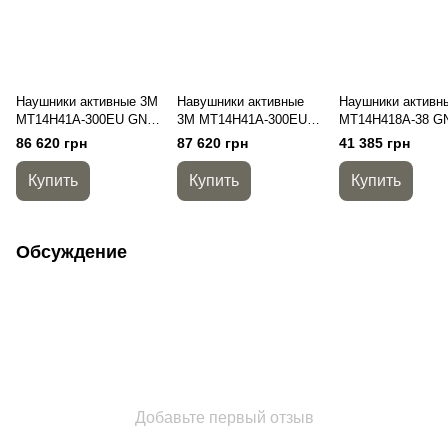
Наушники активные 3M
Навушники активные
Наушники активн
MT14H41A-300EU GN
3M MT14H41A-300EU
MT14H418A-38 G
PELTOR™ ComTac VII
CY PELTOR™ ComTac
PELTOR™ ComT
86 620 грн
87 620 грн
41 385 грн
NFMI, NIB,
VII, coyote brown,
VIII, зеленые, 4-к
вертикальные
вертикальные
(выход PELTOR)
Купить
Купить
Купить
Обсуждение
Добавьте первый отзыв