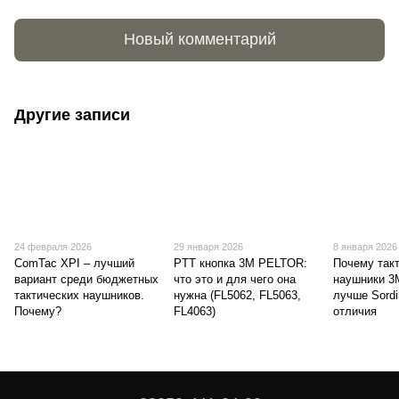
Новый комментарий
Другие записи
24 февраля 2026
29 января 2026
8 января 2026
ComTac XPI – лучший
PTT кнопка 3M PELTOR:
Почему так
вариант среди бюджетных
что это и для чего она
наушники 
тактических наушников.
нужна (FL5062, FL5063,
лучше Sordi
Почему?
FL4063)
отличия